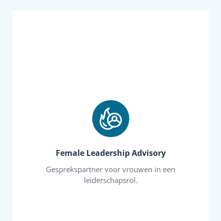
leiderschapsstijl te ontwikkelen.
om je ambitie vorm te geven en je eigen
kwaliteiten optimaal benutten? Ik help je graag
daarvoor nodig? Hoe kan je als vrouw je
Hoe ga je die ambitie realiseren? Wat heb je
groeien in een directie, bestuur of toezicht rol.
Female Leadership Advisory
jezelf te profileren. Je hebt de ambitie om door te
Gesprekspartner voor vrouwen in een
stakeholders te managen, te ondernemen en
leiderschapsrol.
strategische keuzes te maken, verschillende
ervaart hoe het is om een team te leiden, om
generalist. Je krijgt er managementtaken bij en
veel kennis op en ontwikkelt je als specialist of