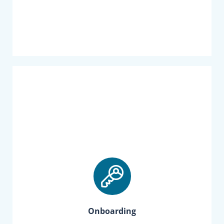
ontwikkel je jezelf en groei je als leider. Je doet
Gedurende verschillende fasen in je carrière
Female Leadership Advisory
Zodat je succesvol bent en blijft.
vanuit eigen (levens)ervaring richting kan geven.
oordeelt, maar luistert en vragen stelt. En je
gesprekspartner kan bespreken. Die niet
tegenkomt met een onafhankelijke
in je carriere- als je de dilemma’s die je
Onboarding
helpt je -zeker in het begin van een nieuwe stap