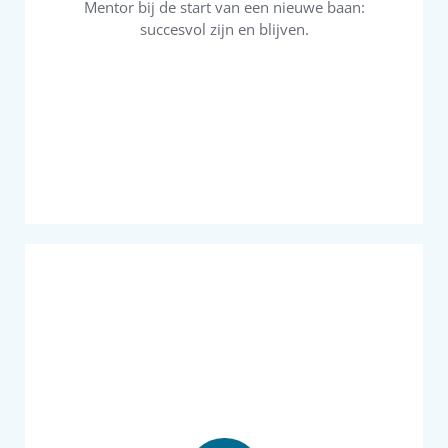
Mentor bij de start van een nieuwe baan:
tegenwerken? Wat zijn mogelijke valkuilen? Het
succesvol zijn en blijven.
Wie kan je vertrouwen en wie gaan je
je te werk? Wat doe je wel en wat doe je niet?
de verwachtingen zijn hoog gespannen. Hoe ga
organisatie en de mensen nog onvoldoende en
moet het nu gaan “waarmaken”. Je kent de
Je bent benoemd in een leidinggevende rol en
Onboarding
contractonderhandelingen.