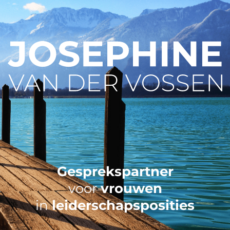
Gesprekspartner
voor
vrouwen
in
leiderschapsposities