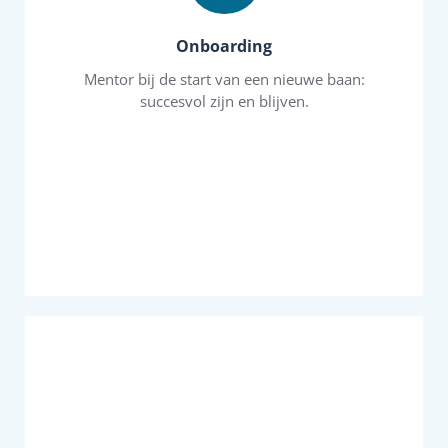
gesprekspartner kan bespreken. Die niet
tegenkomt met een onafhankelijke
in je carriere- als je de dilemma’s die je
Onboarding
helpt je -zeker in het begin van een nieuwe stap
Mentor bij de start van een nieuwe baan:
tegenwerken? Wat zijn mogelijke valkuilen? Het
succesvol zijn en blijven.
Wie kan je vertrouwen en wie gaan je
je te werk? Wat doe je wel en wat doe je niet?
de verwachtingen zijn hoog gespannen. Hoe ga
organisatie en de mensen nog onvoldoende en
moet het nu gaan “waarmaken”. Je kent de
Je bent benoemd in een leidinggevende rol en
Onboarding