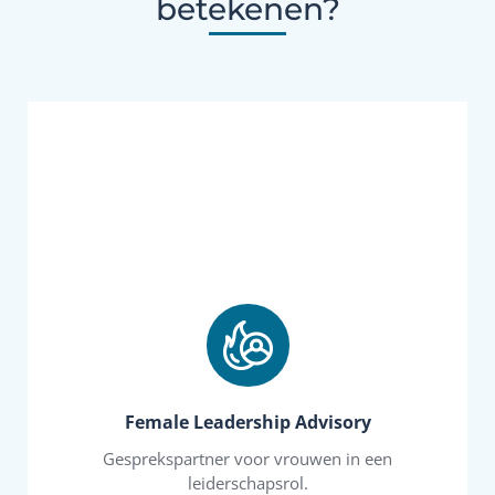
betekenen?
leiderschapsstijl te ontwikkelen.
om je ambitie vorm te geven en je eigen
kwaliteiten optimaal benutten? Ik help je graag
daarvoor nodig? Hoe kan je als vrouw je
Hoe ga je die ambitie realiseren? Wat heb je
groeien in een directie, bestuur of toezicht rol.
Female Leadership Advisory
jezelf te profileren. Je hebt de ambitie om door te
Gesprekspartner voor vrouwen in een
stakeholders te managen, te ondernemen en
leiderschapsrol.
strategische keuzes te maken, verschillende