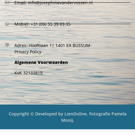
Email: info@josephinevandervossen.nl
Mobiel: +31 (0)6 55 39 03 35
Adres: Hooftlaan 1| 1401 EA BUSSUM
Privacy Policy
Algemene Voorwaarden
KvK 32133819
Copyright © Developed by LienOnline. Fotografie Pamela
Mooij.